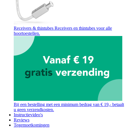
Receivers & thintubes
Receivers en thintubes voor alle
hoortoestellen.
Bij een bestelling met een minimum bedrag van € 19,- betaalt
u geen verzendkosten.
Instructievideo's
Reviews
Tegemoetkomingen