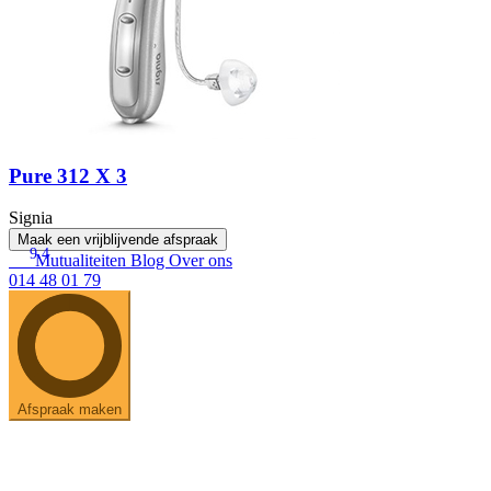
Pure 312 X 3
Signia
Maak een vrijblijvende afspraak
9.4
Mutualiteiten
Blog
Over ons
014 48 01 79
Afspraak maken