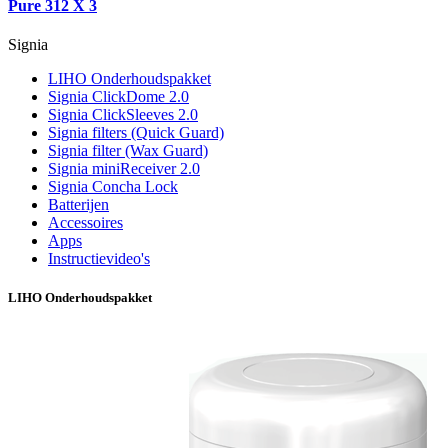
Pure 312 X 3
Signia
LIHO Onderhoudspakket
Signia ClickDome 2.0
Signia ClickSleeves 2.0
Signia filters (Quick Guard)
Signia filter (Wax Guard)
Signia miniReceiver 2.0
Signia Concha Lock
Batterijen
Accessoires
Apps
Instructievideo's
LIHO Onderhoudspakket