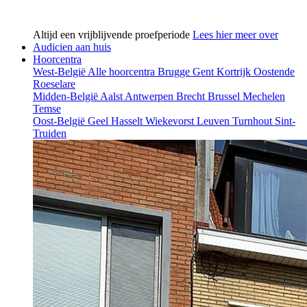
Altijd een vrijblijvende proefperiode
Lees hier meer over
Audicien aan huis
Hoorcentra
West-België
Alle hoorcentra
Brugge
Gent
Kortrijk
Oostende
Roeselare
Midden-België
Aalst
Antwerpen
Brecht
Brussel
Mechelen
Temse
Oost-België
Geel
Hasselt
Wiekevorst
Leuven
Turnhout
Sint-
Truiden