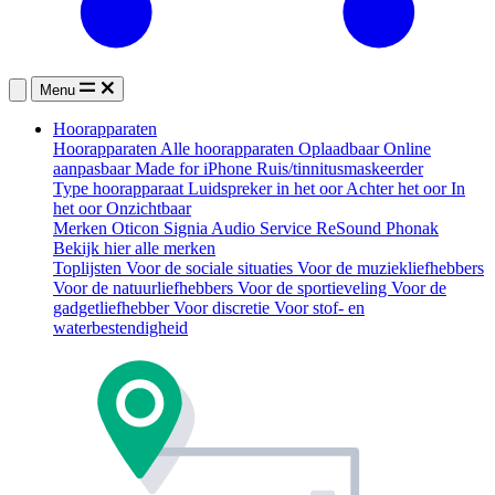
Menu
Hoorapparaten
Hoorapparaten
Alle hoorapparaten
Oplaadbaar
Online
aanpasbaar
Made for iPhone
Ruis/tinnitusmaskeerder
Type hoorapparaat
Luidspreker in het oor
Achter het oor
In
het oor
Onzichtbaar
Merken
Oticon
Signia
Audio Service
ReSound
Phonak
Bekijk hier alle merken
Toplijsten
Voor de sociale situaties
Voor de muziekliefhebbers
Voor de natuurliefhebbers
Voor de sportieveling
Voor de
gadgetliefhebber
Voor discretie
Voor stof- en
waterbestendigheid