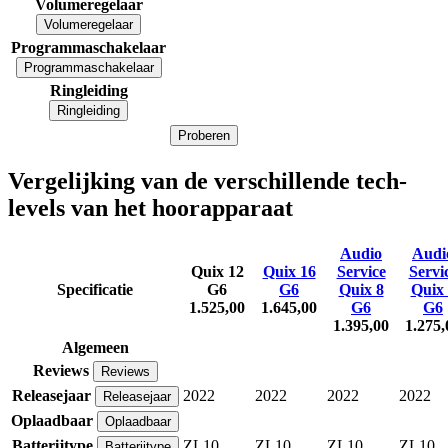
Volumeregelaar
Volumeregelaar
Programmaschakelaar
Programmaschakelaar
Ringleiding
Ringleiding
Proberen
Vergelijking van de verschillende tech-
levels van het hoorapparaat
Audio
Audi
Quix 12
Quix 16
Service
Servi
Specificatie
G6
G6
Quix 8
Quix 
1.525,00
1.645,00
G6
G6
1.395,00
1.275,
Algemeen
Reviews
Reviews
Releasejaar
2022
2022
2022
2022
Releasejaar
Oplaadbaar
Oplaadbaar
Batterijtype
ZL10
ZL10
ZL10
ZL10
Batterijtype