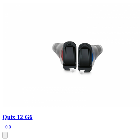
Zoeken
Snel zoeken
Hoorapparaatbatterijen
Oticon hoorapparaten
Phonak Infinio
ReSound Vivia
Oticon Intent
Signia Silk
Filters
Domes
Oticon Intent 1 - Oplaadbaar
De Oticon Intent is het nieuwste hoorapparaat van dit moment.
Bekijk
Quix 12 G6
0.0