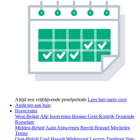
Altijd een vrijblijvende proefperiode
Lees hier meer over
Audicien aan huis
Hoorcentra
West-België
Alle hoorcentra
Brugge
Gent
Kortrijk
Oostende
Roeselare
Midden-België
Aalst
Antwerpen
Brecht
Brussel
Mechelen
Temse
Oost-België
Geel
Hasselt
Wiekevorst
Leuven
Turnhout
Sint-