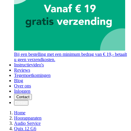
Bij een bestelling met een minimum bedrag van € 19,- betaalt
u geen verzendkosten.
Instructievideo's
Reviews
Tegemoetkomingen
Blog
Over ons
Inloggen
Contact
Contact
Home
Hoorapparaten
Audio Service
Quix 12 G6