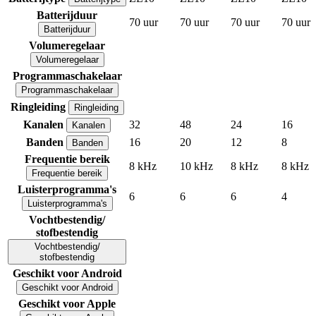
Batterijduur
70 uur
70 uur
70 uur
70 uur
Batterijduur
Volumeregelaar
Volumeregelaar
Programmaschakelaar
Programmaschakelaar
Ringleiding
Ringleiding
Kanalen
32
48
24
16
Kanalen
Banden
16
20
12
8
Banden
Frequentie bereik
8 kHz
10 kHz
8 kHz
8 kHz
Frequentie bereik
Luisterprogramma's
6
6
6
4
Luisterprogramma's
Vochtbestendig/
stofbestendig
Vochtbestendig/
stofbestendig
Geschikt voor Android
Geschikt voor Android
Geschikt voor Apple