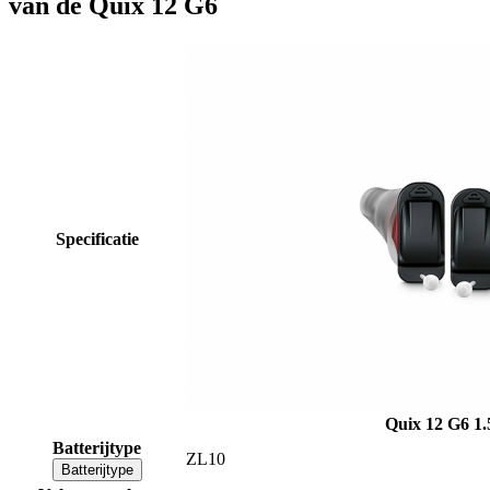
van de Quix 12 G6
Specificatie
Quix 12 G6
1.
Batterijtype
ZL10
Batterijtype