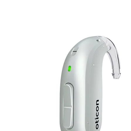
Zoeken
Snel zoeken
Hoorapparaatbatterijen
Oticon hoorapparaten
Phonak Infinio
ReSound
Oticon Intent
Signia Silk
Filters
Domes
Oticon Intent 1 - Oplaadbaar
De Oticon Intent is het nieuwste hoorapparaat van dit moment.
Bekijk