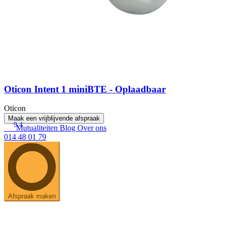
Oticon Intent 1 miniBTE - Oplaadbaar
Oticon
Maak een vrijblijvende afspraak
9.4
Mutualiteiten
Blog
Over ons
014 48 01 79
Afspraak maken