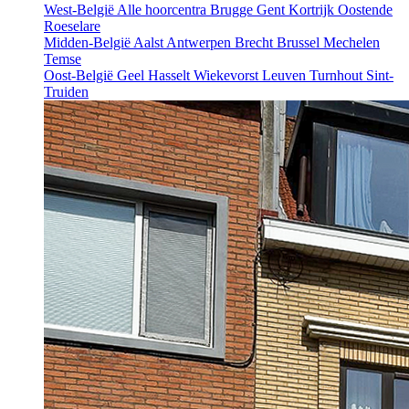
West-België
Alle hoorcentra
Brugge
Gent
Kortrijk
Oostende
Roeselare
Midden-België
Aalst
Antwerpen
Brecht
Brussel
Mechelen
Temse
Oost-België
Geel
Hasselt
Wiekevorst
Leuven
Turnhout
Sint-
Truiden