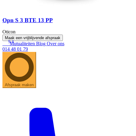
Opn S 3 BTE 13 PP
Oticon
Maak een vrijblijvende afspraak
9.4
Mutualiteiten
Blog
Over ons
014 48 01 79
Afspraak maken