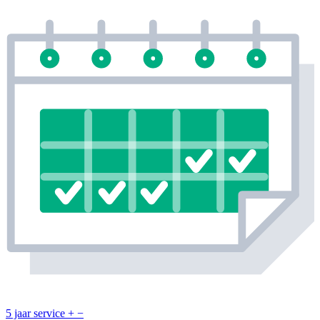
5 jaar service
+
−