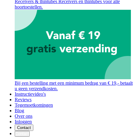
Receivers & thintubes
Receivers en thintubes voor alle
hoortoestellen.
Bij een bestelling met een minimum bedrag van € 19,- betaalt
u geen verzendkosten.
Instructievideo's
Reviews
Tegemoetkomingen
Blog
Over ons
Inloggen
Contact
Contact