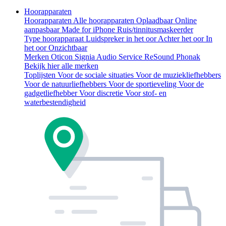
Hoorapparaten
Hoorapparaten
Alle hoorapparaten
Oplaadbaar
Online
aanpasbaar
Made for iPhone
Ruis/tinnitusmaskeerder
Type hoorapparaat
Luidspreker in het oor
Achter het oor
In
het oor
Onzichtbaar
Merken
Oticon
Signia
Audio Service
ReSound
Phonak
Bekijk hier alle merken
Toplijsten
Voor de sociale situaties
Voor de muziekliefhebbers
Voor de natuurliefhebbers
Voor de sportieveling
Voor de
gadgetliefhebber
Voor discretie
Voor stof- en
waterbestendigheid