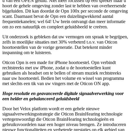
u van een OPEN geluid. Niet meer focussen op één spreker maar u
hoort de gehele omgeving zonder last te hebben van overheersende
bijgeluiden. Dit kan doordat de Opn 100x per seconde de omgeving
scant. Daarnaast bevat de Opn een duizelingwekkend aantal
frequentiekanelen; wel 64! Uw brein ontvangt dan meer informatie
om zo een natuurlijk en compleet geluidsbeeld te creëren.
Uit onderzoek is gebleken dat uw vermogen om spraak te begrijpen,
zelfs in moeilijke situaties met 30% verbeterd t.o.v. van Oticon
hoortoestellen van de vorige generatie. Dat betekent minder
inspanning om te luisteren.
Oticon Opn is een made for iPhone hoortoestel. Opn verbindt
rechtstreeks met uw iPhone, zodat u de hoortoestellen kunt
gebruiken als headset om te bellen of stream muziek rechtstreeks
naar uw hoortoestel. Bedien het volume en wissel van programma
met slechts een tik van uw vingers met de Oticon ON app.
Hoge resolutie en geavanceerde digitale signaalverwerking voor
een helder en gebalanceerd geluidsbeeld
Door het Velox platform wordt er een gehele nieuwe
signaalverwerkingsstrategie die Oticon BrainHearing technologie
vertegenwoordigt die Oticon BrainHearing technologieën en
gebruiksvoordelen naar een hoger niveau brengen. Ze introduceren
nieuwe functionaliteiten en verbeterde prestaties op elk gebied van