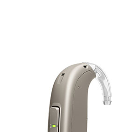
Zoeken
Snel zoeken
Hoorapparaatbatterijen
Oticon hoorapparaten
Phonak Infinio
ReSound Vivia
Oticon Intent
Signia Silk
Filters
Domes
Oticon Intent 1 - Oplaadbaar
De Oticon Intent is het nieuwste hoorapparaat van dit moment.
Bekijk