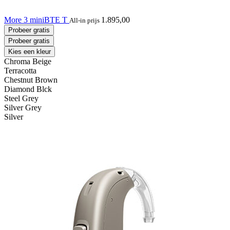
More 3 miniBTE T
1.895,00
All-in prijs
Probeer gratis
Probeer gratis
Kies een kleur
Chroma Beige
Terracotta
Chestnut Brown
Diamond Blck
Steel Grey
Silver Grey
Silver