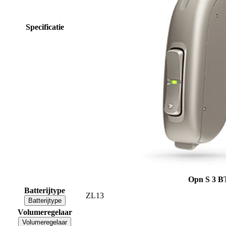
Specificatie
Opn S 3 B
Batterijtype
ZL13
Batterijtype
Volumeregelaar
Volumeregelaar