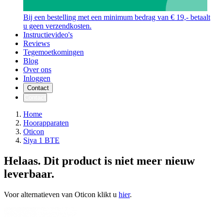
Bij een bestelling met een minimum bedrag van € 19,- betaalt
u geen verzendkosten.
Instructievideo's
Reviews
Tegemoetkomingen
Blog
Over ons
Inloggen
Contact
Contact
Home
Hoorapparaten
Oticon
Siya 1 BTE
Helaas. Dit product is niet meer nieuw
leverbaar.
Voor alternatieven van Oticon klikt u
hier
.