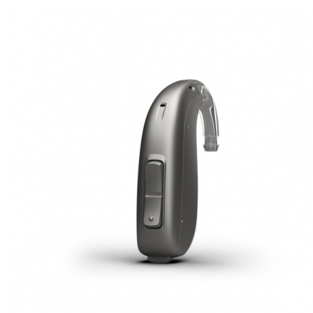
Zoeken
Snel zoeken
Hoorapparaatbatterijen
Oticon hoorapparaten
Phonak Infinio
ReSound Vivia
Oticon Intent
Signia Silk
Filters
Domes
Oticon Intent 1 - Oplaadbaar
De Oticon Intent is het nieuwste hoorapparaat van dit moment.
Bekijk