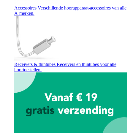
Accessoires
Verschillende hoorapparaat-accessoires van alle
A-merken.
Receivers & thintubes
Receivers en thintubes voor alle
hoortoestellen.