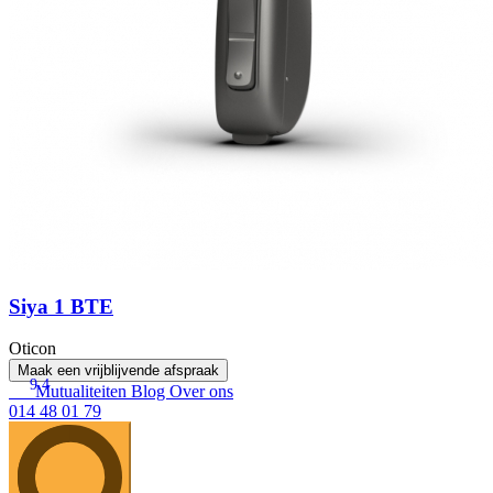
Siya 1 BTE
Oticon
Maak een vrijblijvende afspraak
9.4
Mutualiteiten
Blog
Over ons
014 48 01 79