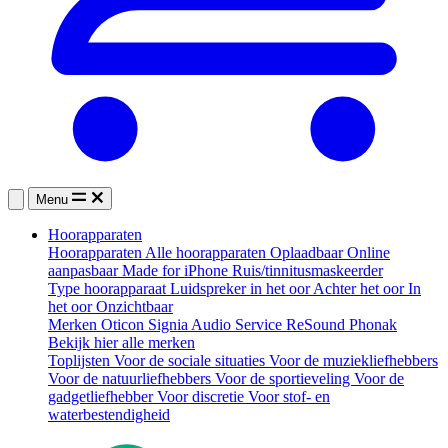
Menu
Hoorapparaten
Hoorapparaten
Alle hoorapparaten
Oplaadbaar
Online
aanpasbaar
Made for iPhone
Ruis/tinnitusmaskeerder
Type hoorapparaat
Luidspreker in het oor
Achter het oor
In
het oor
Onzichtbaar
Merken
Oticon
Signia
Audio Service
ReSound
Phonak
Bekijk hier alle merken
Toplijsten
Voor de sociale situaties
Voor de muziekliefhebbers
Voor de natuurliefhebbers
Voor de sportieveling
Voor de
gadgetliefhebber
Voor discretie
Voor stof- en
waterbestendigheid