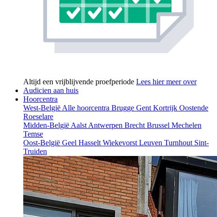
Altijd een vrijblijvende proefperiode
Lees hier meer over
Audicien aan huis
Hoorcentra
West-België
Alle hoorcentra
Brugge
Gent
Kortrijk
Oostende
Roeselare
Midden-België
Aalst
Antwerpen
Brecht
Brussel
Mechelen
Temse
Oost-België
Geel
Hasselt
Wiekevorst
Leuven
Turnhout
Sint-
Truiden