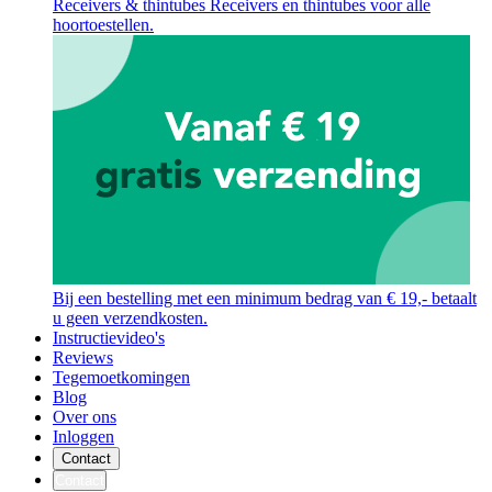
Receivers & thintubes
Receivers en thintubes voor alle
hoortoestellen.
Bij een bestelling met een minimum bedrag van € 19,- betaalt
u geen verzendkosten.
Instructievideo's
Reviews
Tegemoetkomingen
Blog
Over ons
Inloggen
Contact
Contact