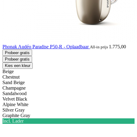
Phonak Audéo Paradise P50-R - Oplaadbaar
1.775,00
All-in prijs
Probeer gratis
Probeer gratis
Kies een kleur
Beige
Chestnut
Sand Beige
Champagne
Sandalwood
Velvet Black
Alpine White
Silver Gray
Graphite Gray
Incl. Lader