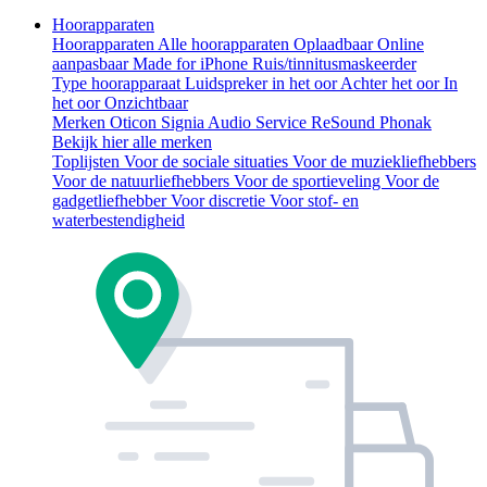
Hoorapparaten
Hoorapparaten
Alle hoorapparaten
Oplaadbaar
Online
aanpasbaar
Made for iPhone
Ruis/tinnitusmaskeerder
Type hoorapparaat
Luidspreker in het oor
Achter het oor
In
het oor
Onzichtbaar
Merken
Oticon
Signia
Audio Service
ReSound
Phonak
Bekijk hier alle merken
Toplijsten
Voor de sociale situaties
Voor de muziekliefhebbers
Voor de natuurliefhebbers
Voor de sportieveling
Voor de
gadgetliefhebber
Voor discretie
Voor stof- en
waterbestendigheid