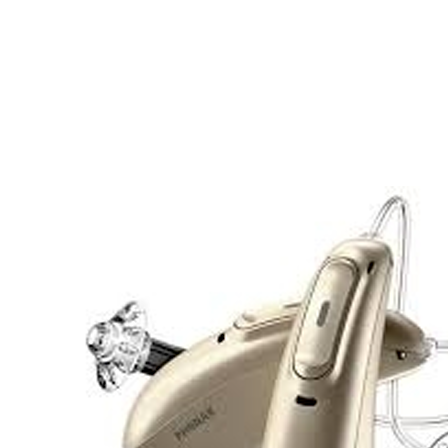
Zoeken
Snel zoeken
Hoorapparaatbatterijen
Oticon hoorapparaten
Phonak Infinio
ReSound Vivia
Oticon Intent
Signia Silk
Filters
Domes
Oticon Intent 1 - Oplaadbaar
De Oticon Intent is het nieuwste hoorapparaat van dit moment.
Bekijk