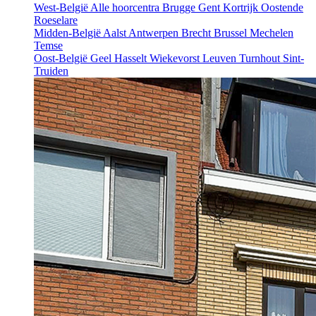
West-België
Alle hoorcentra
Brugge
Gent
Kortrijk
Oostende
Roeselare
Midden-België
Aalst
Antwerpen
Brecht
Brussel
Mechelen
Temse
Oost-België
Geel
Hasselt
Wiekevorst
Leuven
Turnhout
Sint-
Truiden