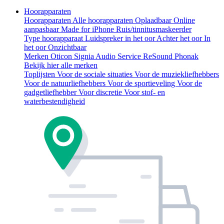
Hoorapparaten
Hoorapparaten
Alle hoorapparaten
Oplaadbaar
Online
aanpasbaar
Made for iPhone
Ruis/tinnitusmaskeerder
Type hoorapparaat
Luidspreker in het oor
Achter het oor
In
het oor
Onzichtbaar
Merken
Oticon
Signia
Audio Service
ReSound
Phonak
Bekijk hier alle merken
Toplijsten
Voor de sociale situaties
Voor de muziekliefhebbers
Voor de natuurliefhebbers
Voor de sportieveling
Voor de
gadgetliefhebber
Voor discretie
Voor stof- en
waterbestendigheid