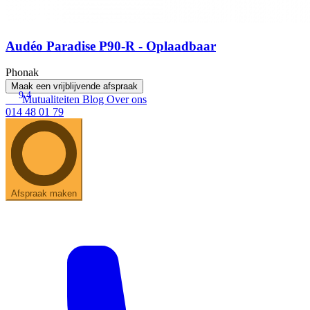
Audéo Paradise P90-R - Oplaadbaar
Phonak
Maak een vrijblijvende afspraak
9.4
Mutualiteiten
Blog
Over ons
014 48 01 79
Afspraak maken