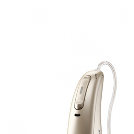
Zoeken
Snel zoeken
Hoorapparaatbatterijen
Oticon hoorapparaten
Phonak Infinio
ReSound Vivia
Oticon Intent
Signia Silk
Filters
Domes
Oticon Intent 1 - Oplaadbaar
De Oticon Intent is het nieuwste hoorapparaat van dit moment.
Bekijk