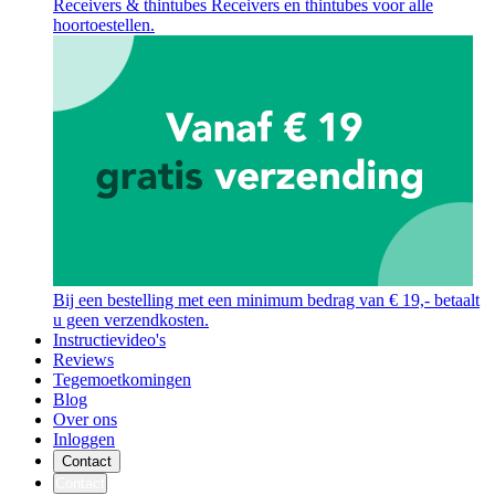
Receivers & thintubes
Receivers en thintubes voor alle
hoortoestellen.
Bij een bestelling met een minimum bedrag van € 19,- betaalt
u geen verzendkosten.
Instructievideo's
Reviews
Tegemoetkomingen
Blog
Over ons
Inloggen
Contact
Contact