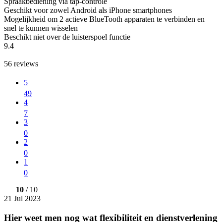
Spraakbediening via tap-controle
Geschikt voor zowel Android als iPhone smartphones
Mogelijkheid om 2 actieve BlueTooth apparaten te verbinden en
snel te kunnen wisselen
Beschikt niet over de luisterspoel functie
9.4
56
reviews
5
49
4
7
3
0
2
0
1
0
10
/ 10
21 Jul 2023
Hier weet men nog wat flexibiliteit en dienstverlening