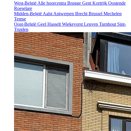
West-België
Alle hoorcentra
Brugge
Gent
Kortrijk
Oostende
Roeselare
Midden-België
Aalst
Antwerpen
Brecht
Brussel
Mechelen
Temse
Oost-België
Geel
Hasselt
Wiekevorst
Leuven
Turnhout
Sint-
Truiden