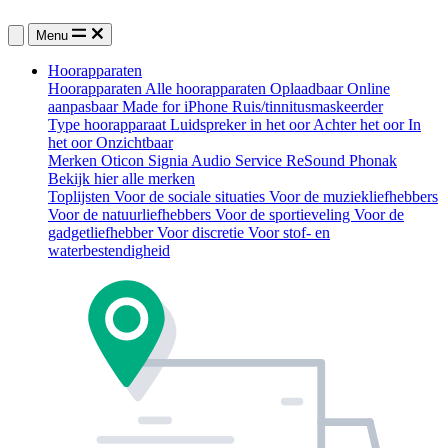
Menu
Hoorapparaten
Hoorapparaten
Alle hoorapparaten
Oplaadbaar
Online
aanpasbaar
Made for iPhone
Ruis/tinnitusmaskeerder
Type hoorapparaat
Luidspreker in het oor
Achter het oor
In
het oor
Onzichtbaar
Merken
Oticon
Signia
Audio Service
ReSound
Phonak
Bekijk hier alle merken
Toplijsten
Voor de sociale situaties
Voor de muziekliefhebbers
Voor de natuurliefhebbers
Voor de sportieveling
Voor de
gadgetliefhebber
Voor discretie
Voor stof- en
waterbestendigheid