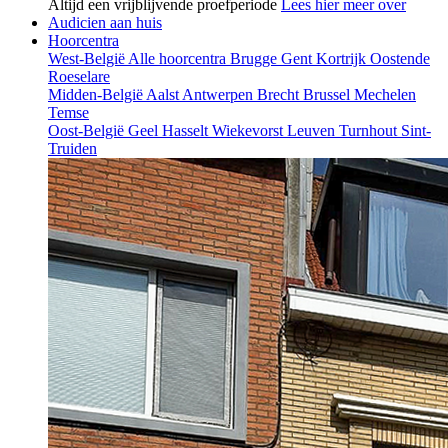
Altijd een vrijblijvende proefperiode
Lees hier meer over
Audicien aan huis
Hoorcentra
West-België
Alle hoorcentra
Brugge
Gent
Kortrijk
Oostende
Roeselare
Midden-België
Aalst
Antwerpen
Brecht
Brussel
Mechelen
Temse
Oost-België
Geel
Hasselt
Wiekevorst
Leuven
Turnhout
Sint-
Truiden