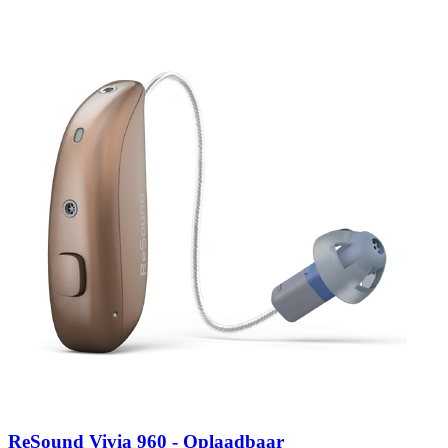
Zoeken
Snel zoeken
Hoorapparaatbatterijen
Oticon hoorapparaten
Phonak Infinio
ReSound Vivia
Oticon Intent
Signia Silk
Filters
Domes
Oticon Intent 1 - Oplaadbaar
De Oticon Intent is het nieuwste hoorapparaat van dit moment.
Bekijk
ReSound Vivia 960 - Oplaadbaar