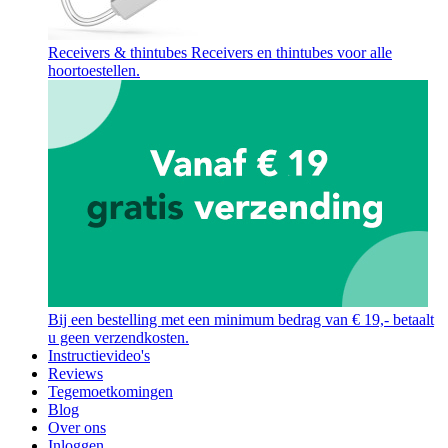
Receivers & thintubes
Receivers en thintubes voor alle
hoortoestellen.
Bij een bestelling met een minimum bedrag van € 19,- betaalt
u geen verzendkosten.
Instructievideo's
Reviews
Tegemoetkomingen
Blog
Over ons
Inloggen