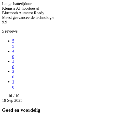
Lange batterijduur
Kleinste AI-hoortoestel
Bluetooth Auracast Ready
Meest geavanceerde technologie
9.9
5
reviews
5
5
4
0
3
0
2
0
1
0
10
/ 10
18 Sep 2025
Goed en voordelig