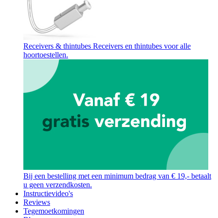
Receivers & thintubes
Receivers en thintubes voor alle
hoortoestellen.
Bij een bestelling met een minimum bedrag van € 19,- betaalt
u geen verzendkosten.
Instructievideo's
Reviews
Tegemoetkomingen