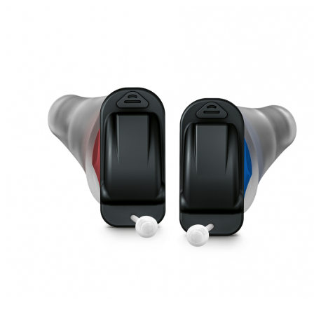
Zoeken
Snel zoeken
Hoorapparaatbatterijen
Oticon hoorapparaten
Phonak Infinio
ReSound Vivia
Oticon Intent
Signia Silk
Filters
Domes
Oticon Intent 1 - Oplaadbaar
De Oticon Intent is het nieuwste hoorapparaat van dit moment.
Bekijk