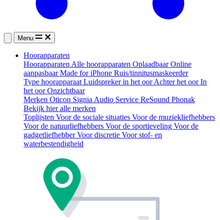
Menu
Hoorapparaten
Hoorapparaten
Alle hoorapparaten
Oplaadbaar
Online
aanpasbaar
Made for iPhone
Ruis/tinnitusmaskeerder
Type hoorapparaat
Luidspreker in het oor
Achter het oor
In
het oor
Onzichtbaar
Merken
Oticon
Signia
Audio Service
ReSound
Phonak
Bekijk hier alle merken
Toplijsten
Voor de sociale situaties
Voor de muziekliefhebbers
Voor de natuurliefhebbers
Voor de sportieveling
Voor de
gadgetliefhebber
Voor discretie
Voor stof- en
waterbestendigheid