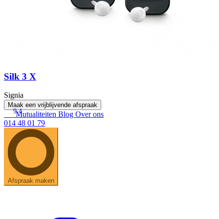
Silk 3 X
Signia
Maak een vrijblijvende afspraak
9.4
Mutualiteiten
Blog
Over ons
014 48 01 79
Afspraak maken