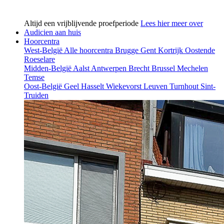
Altijd een vrijblijvende proefperiode
Lees hier meer over
Audicien aan huis
Hoorcentra
West-België
Alle hoorcentra
Brugge
Gent
Kortrijk
Oostende
Roeselare
Midden-België
Aalst
Antwerpen
Brecht
Brussel
Mechelen
Temse
Oost-België
Geel
Hasselt
Wiekevorst
Leuven
Turnhout
Sint-
Truiden