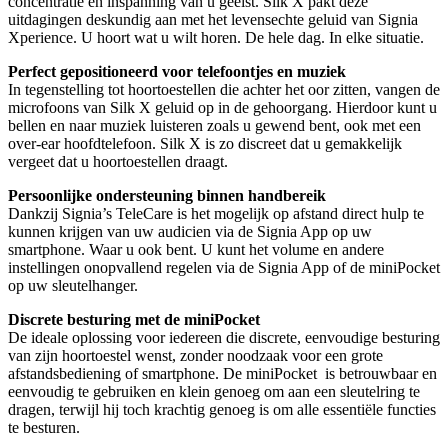
concentratie en inspanning van u geëist. Silk X pakt deze
uitdagingen deskundig aan met het levensechte geluid van Signia
Xperience. U hoort wat u wilt horen. De hele dag. In elke situatie.
Perfect gepositioneerd voor telefoontjes en muziek
In tegenstelling tot hoortoestellen die achter het oor zitten, vangen de
microfoons van Silk X geluid op in de gehoorgang. Hierdoor kunt u
bellen en naar muziek luisteren zoals u gewend bent, ook met een
over-ear hoofdtelefoon. Silk X is zo discreet dat u gemakkelijk
vergeet dat u hoortoestellen draagt.
Persoonlijke ondersteuning binnen handbereik
Dankzij Signia’s TeleCare is het mogelijk op afstand direct hulp te
kunnen krijgen van uw audicien via de Signia App op uw
smartphone. Waar u ook bent. U kunt het volume en andere
instellingen onopvallend regelen via de Signia App of de miniPocket
op uw sleutelhanger.
Discrete besturing met de miniPocket
De ideale oplossing voor iedereen die discrete, eenvoudige besturing
van zijn hoortoestel wenst, zonder noodzaak voor een grote
afstandsbediening of smartphone. De miniPocket is betrouwbaar en
eenvoudig te gebruiken en klein genoeg om aan een sleutelring te
dragen, terwijl hij toch krachtig genoeg is om alle essentiële functies
te besturen.