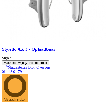
Styletto AX 3 - Oplaadbaar
Signia
Maak een vrijblijvende afspraak
9.4
Mutualiteiten
Blog
Over ons
014 48 01 79
Afspraak maken