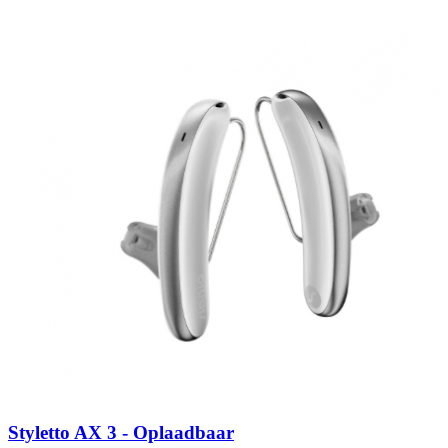
Zoeken
Snel zoeken
Hoorapparaatbatterijen
Oticon hoorapparaten
Phonak Infinio
ReSound
Oticon Intent
Signia Silk
Filters
Domes
Oticon Intent 1 - Oplaadbaar
De Oticon Intent is het nieuwste hoorapparaat van dit moment.
Bekijk
Styletto AX 3 - Oplaadbaar