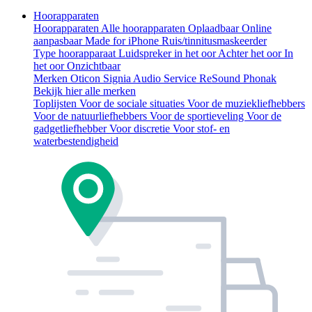
Hoorapparaten
Hoorapparaten
Alle hoorapparaten
Oplaadbaar
Online
aanpasbaar
Made for iPhone
Ruis/tinnitusmaskeerder
Type hoorapparaat
Luidspreker in het oor
Achter het oor
In
het oor
Onzichtbaar
Merken
Oticon
Signia
Audio Service
ReSound
Phonak
Bekijk hier alle merken
Toplijsten
Voor de sociale situaties
Voor de muziekliefhebbers
Voor de natuurliefhebbers
Voor de sportieveling
Voor de
gadgetliefhebber
Voor discretie
Voor stof- en
waterbestendigheid