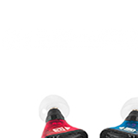
Zoeken
Snel zoeken
Hoorapparaatbatterijen
Oticon hoorapparaten
Phonak Infinio
ReSound Vivia
Oticon Intent
Signia Silk
Filters
Domes
Oticon Intent 1 - Oplaadbaar
De Oticon Intent is het nieuwste hoorapparaat van dit moment.
Bekijk