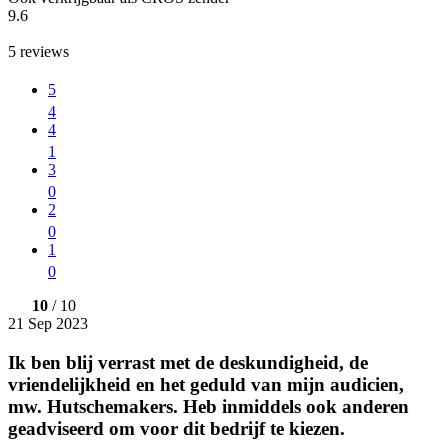
9.6
5
reviews
5
4
4
1
3
0
2
0
1
0
10
/ 10
21 Sep 2023
Ik ben blij verrast met de deskundigheid, de
vriendelijkheid en het geduld van mijn audicien,
mw. Hutschemakers. Heb inmiddels ook anderen
geadviseerd om voor dit bedrijf te kiezen.