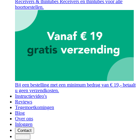
Receivers & thintubes
Receivers en thintubes voor alle
hoortoestellen.
Bij een bestelling met een minimum bedrag van € 19,- betaalt
u geen verzendkosten.
Instructievideo's
Reviews
Tegemoetkomingen
Blog
Over ons
Inloggen
Contact
Contact