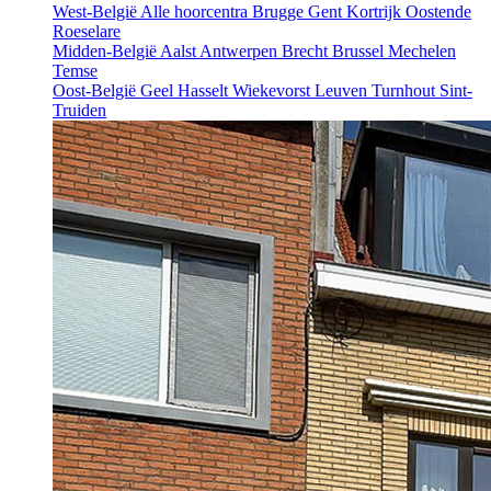
West-België
Alle hoorcentra
Brugge
Gent
Kortrijk
Oostende
Roeselare
Midden-België
Aalst
Antwerpen
Brecht
Brussel
Mechelen
Temse
Oost-België
Geel
Hasselt
Wiekevorst
Leuven
Turnhout
Sint-
Truiden