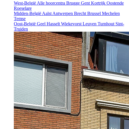
West-België
Alle hoorcentra
Brugge
Gent
Kortrijk
Oostende
Roeselare
Midden-België
Aalst
Antwerpen
Brecht
Brussel
Mechelen
Temse
Oost-België
Geel
Hasselt
Wiekevorst
Leuven
Turnhout
Sint-
Truiden