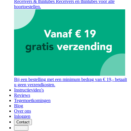
Receivers & thintubes
Receivers en thintubes voor alle
hoortoestellen.
Bij een bestelling met een minimum bedrag van € 19,- betaalt
u geen verzendkosten.
Instructievideo's
Reviews
Tegemoetkomingen
Blog
Over ons
Inloggen
Contact
Contact