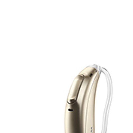
Zoeken
Snel zoeken
Hoorapparaatbatterijen
Oticon hoorapparaten
Phonak Infinio
ReSound Vivia
Oticon Intent
Signia Silk
Filters
Domes
Oticon Intent 1 - Oplaadbaar
De Oticon Intent is het nieuwste hoorapparaat van dit moment.
Bekijk