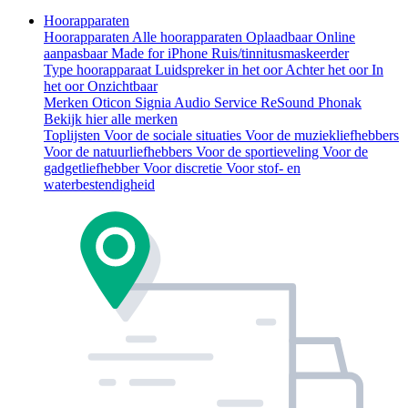
Hoorapparaten
Hoorapparaten
Alle hoorapparaten
Oplaadbaar
Online
aanpasbaar
Made for iPhone
Ruis/tinnitusmaskeerder
Type hoorapparaat
Luidspreker in het oor
Achter het oor
In
het oor
Onzichtbaar
Merken
Oticon
Signia
Audio Service
ReSound
Phonak
Bekijk hier alle merken
Toplijsten
Voor de sociale situaties
Voor de muziekliefhebbers
Voor de natuurliefhebbers
Voor de sportieveling
Voor de
gadgetliefhebber
Voor discretie
Voor stof- en
waterbestendigheid