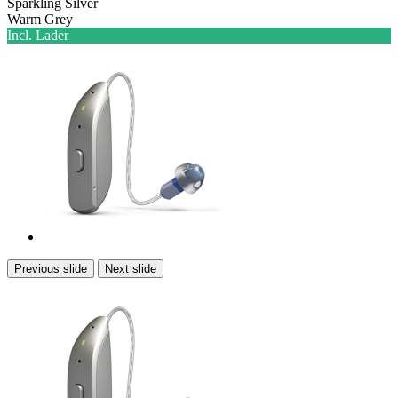
Sparkling Silver
Warm Grey
Incl. Lader
Previous slide
Next slide