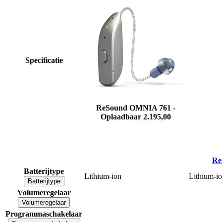
Specificatie
ReSound OMNIA 761 -
Oplaadbaar
2.195,00
Re
Batterijtype
Lithium-ion
Lithium-i
Batterijtype
Volumeregelaar
Volumeregelaar
Programmaschakelaar