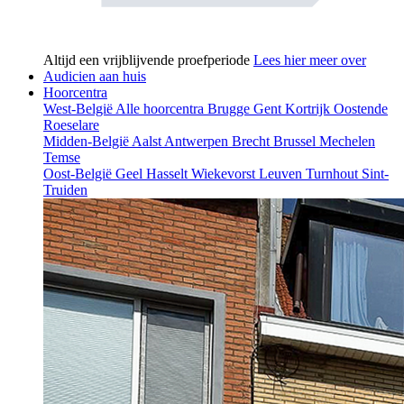
Altijd een vrijblijvende proefperiode
Lees hier meer over
Audicien aan huis
Hoorcentra
West-België
Alle hoorcentra
Brugge
Gent
Kortrijk
Oostende
Roeselare
Midden-België
Aalst
Antwerpen
Brecht
Brussel
Mechelen
Temse
Oost-België
Geel
Hasselt
Wiekevorst
Leuven
Turnhout
Sint-
Truiden