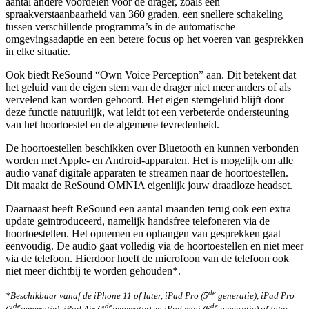
aantal andere voordelen voor de drager, zoals een
spraakverstaanbaarheid van 360 graden, een snellere schakeling
tussen verschillende programma’s in de automatische
omgevingsadaptie en een betere focus op het voeren van gesprekken
in elke situatie.
Ook biedt ReSound “Own Voice Perception” aan. Dit betekent dat
het geluid van de eigen stem van de drager niet meer anders of als
vervelend kan worden gehoord. Het eigen stemgeluid blijft door
deze functie natuurlijk, wat leidt tot een verbeterde ondersteuning
van het hoortoestel en de algemene tevredenheid.
De hoortoestellen beschikken over Bluetooth en kunnen verbonden
worden met Apple- en Android-apparaten. Het is mogelijk om alle
audio vanaf digitale apparaten te streamen naar de hoortoestellen.
Dit maakt de ReSound OMNIA eigenlijk jouw draadloze headset.
Daarnaast heeft ReSound een aantal maanden terug ook een extra
update geïntroduceerd, namelijk handsfree telefoneren via de
hoortoestellen. Het opnemen en ophangen van gesprekken gaat
eenvoudig. De audio gaat volledig via de hoortoestellen en niet meer
via de telefoon. Hierdoor hoeft de microfoon van de telefoon ook
niet meer dichtbij te worden gehouden*.
de
*Beschikbaar vanaf de iPhone 11 of later, iPad Pro (5
generatie), iPad Pro
de
de
de
(3
generatie), iPad Air (4
generatie) en iPad mini (6
generatie) of later,