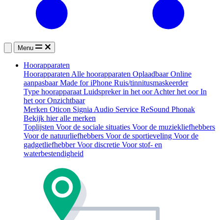
Menu
Hoorapparaten
Hoorapparaten
Alle hoorapparaten
Oplaadbaar
Online
aanpasbaar
Made for iPhone
Ruis/tinnitusmaskeerder
Type hoorapparaat
Luidspreker in het oor
Achter het oor
In
het oor
Onzichtbaar
Merken
Oticon
Signia
Audio Service
ReSound
Phonak
Bekijk hier alle merken
Toplijsten
Voor de sociale situaties
Voor de muziekliefhebbers
Voor de natuurliefhebbers
Voor de sportieveling
Voor de
gadgetliefhebber
Voor discretie
Voor stof- en
waterbestendigheid