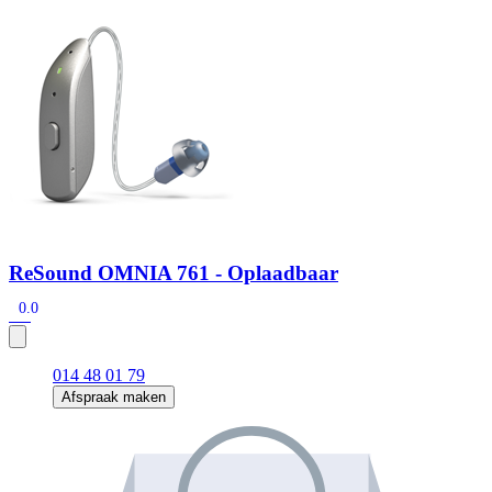
Zoeken
Snel zoeken
Hoorapparaatbatterijen
Oticon hoorapparaten
Phonak Infinio
ReSound Vivia
Oticon Intent
Signia Silk
Filters
Domes
Oticon Intent 1 - Oplaadbaar
De Oticon Intent is het nieuwste hoorapparaat van dit moment.
Bekijk
ReSound OMNIA 761 - Oplaadbaar
0.0
014 48 01 79
Afspraak maken