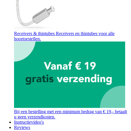
Receivers & thintubes
Receivers en thintubes voor alle
hoortoestellen.
Bij een bestelling met een minimum bedrag van € 19,- betaalt
u geen verzendkosten.
Instructievideo's
Reviews