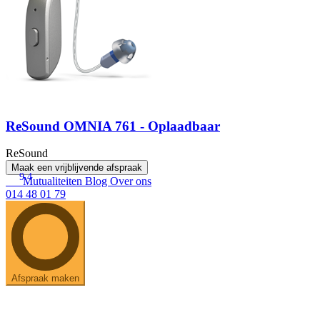
ReSound OMNIA 761 - Oplaadbaar
ReSound
Maak een vrijblijvende afspraak
9.4
Mutualiteiten
Blog
Over ons
014 48 01 79
Afspraak maken