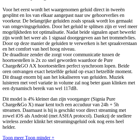
Voor het eerst wordt het waargenomen geluid direct in tweeën
gesplitst en los van elkaar aangepast naar uw gehoorverlies en
voorkeur. De belangrijke geluiden zoals spraak wordt los gemaakt
van omgevingsgeluiden. Door het geluid te splitsen zijn er veel meer
mogelijkheden tot optimalisatie. Nadat beide signalen apart bewerkt
zijn wordt het weer als 1 signaal doorgegeven aan het trommelvlies.
Door op deze manier de geluiden te verwerken is het spraakverstaan
en het comfort van heel hoog niveau.
De draadloze zender die zorgt voor communicatie tussen de
hoortoestellen is 2x zo snel geworden waardoor de Pure
Charge&GO AX hoortoestellen perfect synchroom lopen. Beide
oren ontvangen exact hetzelfde geluid op exact hetzelfde moment.
Dit draagt enorm bij aan het lokaliseren van geluiden. Muziek
luisteren met veel variatie in volume zal nog beter gaan klinken met
een dynamisch bereik van wel 117dB.
Dit model is 4% kleiner dan zijn voorganger (Signia Pure
Charge&Go X) maar kent toch een accuduur van 24h + 5h
streamen. Daarnaast is hij is geschikt voor direct streaming met
zowel iOS als Android (met ASHA protocol). Dankzij de snellere
wireless zender klinkt het streamingsgeluid ook nog eens heel
helder.
Toon meer
Toon minder
+