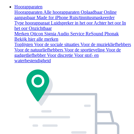
Hoorapparaten
Hoorapparaten
Alle hoorapparaten
Oplaadbaar
Online
aanpasbaar
Made for iPhone
Ruis/tinnitusmaskeerder
Type hoorapparaat
Luidspreker in het oor
Achter het oor
In
het oor
Onzichtbaar
Merken
Oticon
Signia
Audio Service
ReSound
Phonak
Bekijk hier alle merken
Toplijsten
Voor de sociale situaties
Voor de muziekliefhebbers
Voor de natuurliefhebbers
Voor de sportieveling
Voor de
gadgetliefhebber
Voor discretie
Voor stof- en
waterbestendigheid