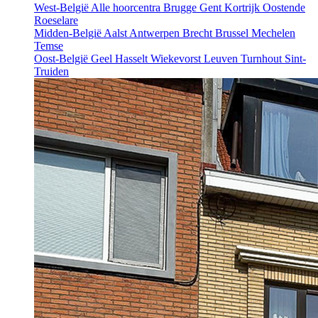
West-België
Alle hoorcentra
Brugge
Gent
Kortrijk
Oostende
Roeselare
Midden-België
Aalst
Antwerpen
Brecht
Brussel
Mechelen
Temse
Oost-België
Geel
Hasselt
Wiekevorst
Leuven
Turnhout
Sint-
Truiden