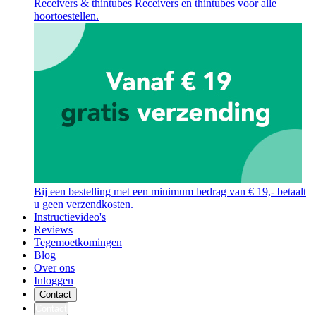
Receivers & thintubes
Receivers en thintubes voor alle
hoortoestellen.
Bij een bestelling met een minimum bedrag van € 19,- betaalt
u geen verzendkosten.
Instructievideo's
Reviews
Tegemoetkomingen
Blog
Over ons
Inloggen
Contact
Contact