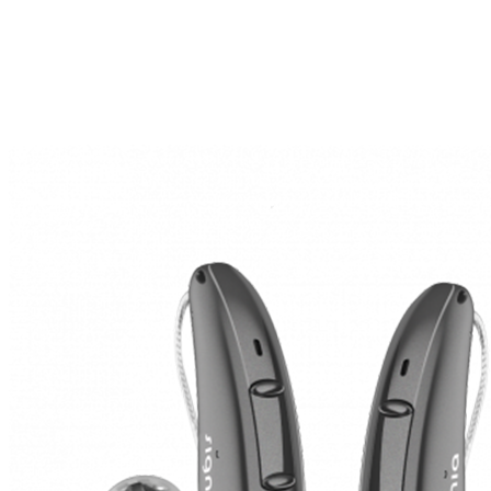
Zoeken
Snel zoeken
Hoorapparaatbatterijen
Oticon hoorapparaten
Phonak Infinio
ReSound Vivia
Oticon Intent
Signia Silk
Filters
Domes
Oticon Intent 1 - Oplaadbaar
De Oticon Intent is het nieuwste hoorapparaat van dit moment.
Bekijk