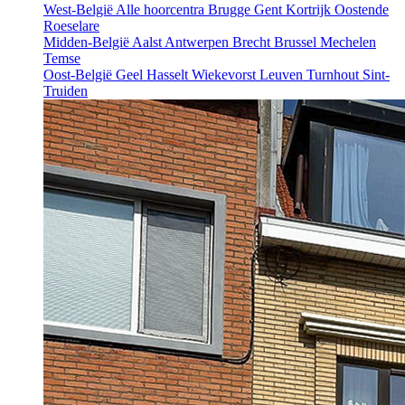
West-België
Alle hoorcentra
Brugge
Gent
Kortrijk
Oostende
Roeselare
Midden-België
Aalst
Antwerpen
Brecht
Brussel
Mechelen
Temse
Oost-België
Geel
Hasselt
Wiekevorst
Leuven
Turnhout
Sint-
Truiden