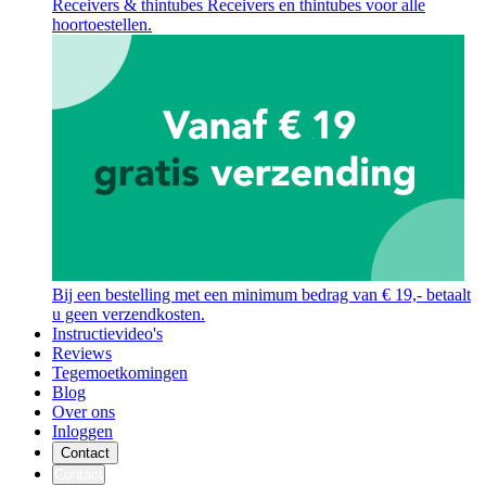
Receivers & thintubes
Receivers en thintubes voor alle
hoortoestellen.
Bij een bestelling met een minimum bedrag van € 19,- betaalt
u geen verzendkosten.
Instructievideo's
Reviews
Tegemoetkomingen
Blog
Over ons
Inloggen
Contact
Contact