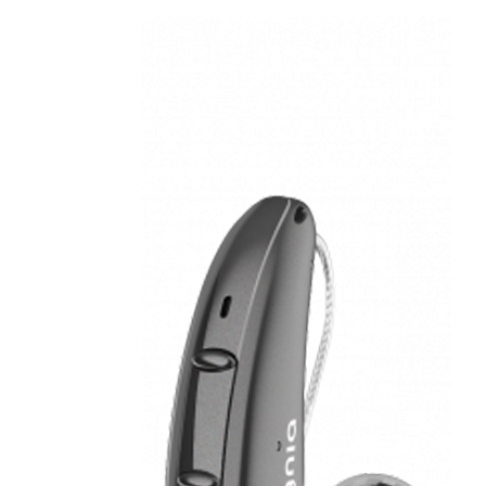
Zoeken
Snel zoeken
Hoorapparaatbatterijen
Oticon hoorapparaten
Phonak Infinio
ReSound Vivia
Oticon Intent
Signia Silk
Filters
Domes
Oticon Intent 1 - Oplaadbaar
De Oticon Intent is het nieuwste hoorapparaat van dit moment.
Bekijk