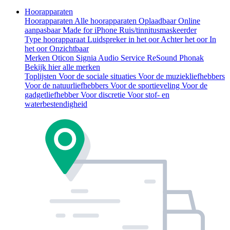
Hoorapparaten
Hoorapparaten
Alle hoorapparaten
Oplaadbaar
Online
aanpasbaar
Made for iPhone
Ruis/tinnitusmaskeerder
Type hoorapparaat
Luidspreker in het oor
Achter het oor
In
het oor
Onzichtbaar
Merken
Oticon
Signia
Audio Service
ReSound
Phonak
Bekijk hier alle merken
Toplijsten
Voor de sociale situaties
Voor de muziekliefhebbers
Voor de natuurliefhebbers
Voor de sportieveling
Voor de
gadgetliefhebber
Voor discretie
Voor stof- en
waterbestendigheid