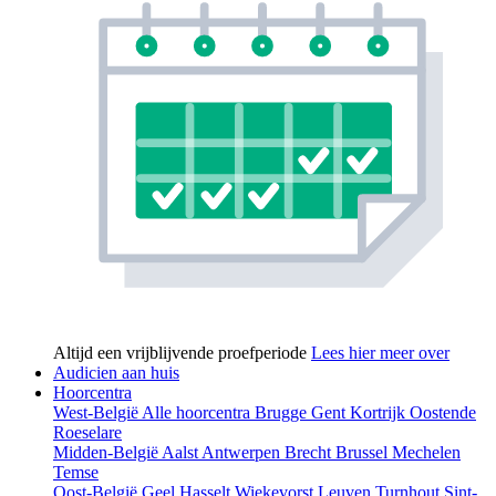
Altijd een vrijblijvende proefperiode
Lees hier meer over
Audicien aan huis
Hoorcentra
West-België
Alle hoorcentra
Brugge
Gent
Kortrijk
Oostende
Roeselare
Midden-België
Aalst
Antwerpen
Brecht
Brussel
Mechelen
Temse
Oost-België
Geel
Hasselt
Wiekevorst
Leuven
Turnhout
Sint-