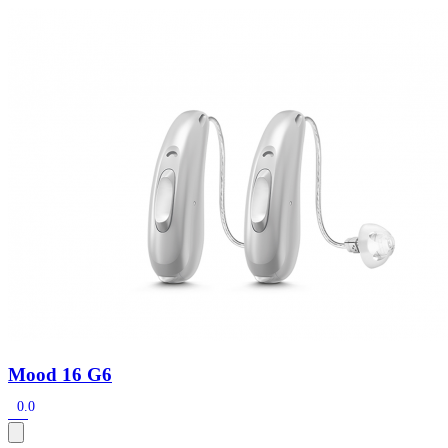
Zoeken
Snel zoeken
Hoorapparaatbatterijen
Oticon hoorapparaten
Phonak Infinio
ReSound Vivia
Oticon Intent
Signia Silk
Filters
Domes
Oticon Intent 1 - Oplaadbaar
De Oticon Intent is het nieuwste hoorapparaat van dit moment.
Bekijk
Mood 16 G6
0.0