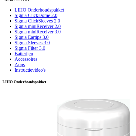
LIHO Onderhoudspakket
Signia ClickDome 2.0
Signia ClickSleeves 2.0
Signia miniReceiver 2.0
Signia miniReceiver 3.0
Signia Eartips 3.0
Signia Sleeves 3.0
Signia Filter 3.0
Batterijen
Accessoires
Apps
Instructievideo's
LIHO Onderhoudspakket