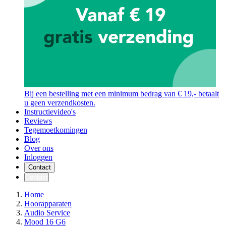
Bij een bestelling met een minimum bedrag van € 19,- betaalt
u geen verzendkosten.
Instructievideo's
Reviews
Tegemoetkomingen
Blog
Over ons
Inloggen
Contact
Contact
Home
Hoorapparaten
Audio Service
Mood 16 G6